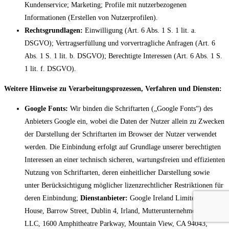
Kundenservice; Marketing; Profile mit nutzerbezogenen
Informationen (Erstellen von Nutzerprofilen).
Rechtsgrundlagen:
Einwilligung (Art. 6 Abs. 1 S. 1 lit. a.
DSGVO); Vertragserfüllung und vorvertragliche Anfragen (Art. 6
Abs. 1 S. 1 lit. b. DSGVO); Berechtigte Interessen (Art. 6 Abs. 1 S.
1 lit. f. DSGVO).
Weitere Hinweise zu Verarbeitungsprozessen, Verfahren und Diensten:
Google Fonts:
Wir binden die Schriftarten („Google Fonts“) des
Anbieters Google ein, wobei die Daten der Nutzer allein zu Zwecken
der Darstellung der Schriftarten im Browser der Nutzer verwendet
werden. Die Einbindung erfolgt auf Grundlage unserer berechtigten
Interessen an einer technisch sicheren, wartungsfreien und effizienten
Nutzung von Schriftarten, deren einheitlicher Darstellung sowie
unter Berücksichtigung möglicher lizenzrechtlicher Restriktionen für
deren Einbindung;
Dienstanbieter:
Google Ireland Limited, Gordon
House, Barrow Street, Dublin 4, Irland, Mutterunternehmen: Google
LLC, 1600 Amphitheatre Parkway, Mountain View, CA 94043,