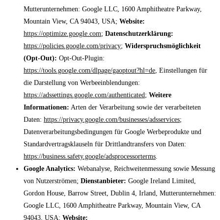
Mutterunternehmen: Google LLC, 1600 Amphitheatre Parkway,
Mountain View, CA 94043, USA;
Website:
https://optimize.google.com
;
Datenschutzerklärung:
https://policies.google.com/privacy
;
Widerspruchsmöglichkeit
(Opt-Out):
Opt-Out-Plugin:
https://tools.google.com/dlpage/gaoptout?hl=de
, Einstellungen für
die Darstellung von Werbeeinblendungen:
https://adssettings.google.com/authenticated
;
Weitere
Informationen:
Arten der Verarbeitung sowie der verarbeiteten
Daten:
https://privacy.google.com/businesses/adsservices
;
Datenverarbeitungsbedingungen für Google Werbeprodukte und
Standardvertragsklauseln für Drittlandtransfers von Daten:
https://business.safety.google/adsprocessorterms
.
Google Analytics:
Webanalyse, Reichweitenmessung sowie Messung
von Nutzerströmen;
Dienstanbieter:
Google Ireland Limited,
Gordon House, Barrow Street, Dublin 4, Irland, Mutterunternehmen:
Google LLC, 1600 Amphitheatre Parkway, Mountain View, CA
94043, USA;
Website: